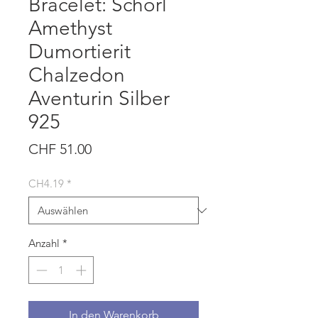
Bracelet: Schörl
Amethyst
Dumortierit
Chalzedon
Aventurin Silber
925
Preis
CHF 51.00
CH4.19
*
Anzahl
*
In den Warenkorb