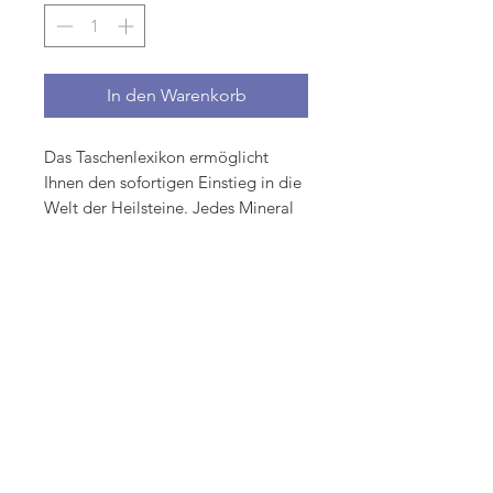
In den Warenkorb
Das Taschenlexikon ermöglicht
Ihnen den sofortigen Einstieg in die
Welt der Heilsteine. Jedes Mineral
wird einschliesslich seiner
Farbvarietäten prägnant und
verständlich beschrieben. Symbole
verweisen auf geeignete
Anwendungen und auf die optimale
Pflegemethode des Heilsteins. Ein
Gesundheitsratgeber zeigt Ihnen
schnell die bewährtesten Steine zu
allen körperlichen und seelischen
Beschwerden.