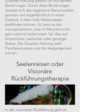
Quanten-Heilung arbeite ich mit sanften
Berührungen. Durch diese Berührungen
versetzt sich das vegetative Nervensystem
spontan und augenblicklich in einen
Zustand, in dem tiefe Heilprozesse
stattfinden können. So kann es das
»reorganisieren», was im Moment nicht
ganz optimal funktioniert. Sei dies auf
körperlicher, seelischer oder geistiger
Ebene. Die Quanten-Heilung zieht
Paralleluniversen und die Vergangenheit
mit ein.
Seelenreisen oder
Visionäre
Rückführungstherapie
In der visionären Rückführung geht es