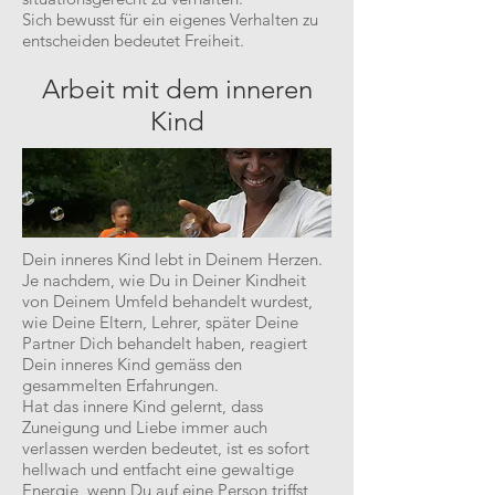
Sich bewusst für ein eigenes Verhalten zu
entscheiden bedeutet Freiheit.
Arbeit mit dem inneren
Kind
Dein inneres Kind lebt in Deinem Herzen.
Je nachdem, wie Du in Deiner Kindheit
von Deinem Umfeld behandelt wurdest,
wie Deine Eltern, Lehrer, später Deine
Partner Dich behandelt haben, reagiert
Dein inneres Kind gemäss den
gesammelten Erfahrungen.
Hat das innere Kind gelernt, dass
Zuneigung und Liebe immer auch
verlassen werden bedeutet, ist es sofort
hellwach und entfacht eine gewaltige
Energie, wenn Du auf eine Person triffst,