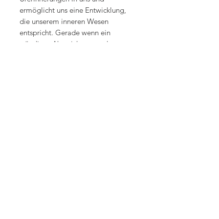
ermöglicht uns eine Entwicklung,
die unserem inneren Wesen
entspricht. Gerade wenn ein
ständiges Abweichen von den
Erkenntnissen unserer inneren
Wahrheit in der Lebensgestaltung zu
Krankheiten führt, kann Bergkristall
eine grosse Hilfe sein. Da
Bergkristall durch das
«Rückerinnern» an das Bild der
Gesundheit die Wurzel vieler
Krankheit Ursachen aufdecket und
behandelt, wird er bei körperlichen
Beschwerden sehr vielseitig
verwendet: Er gibt Energie,
vitalisiert und belebt gefühllose
oder energetisch unterversorgte
Regionen, ist aber gleichzeitig
kühlend, wirkt fiebersenkend und