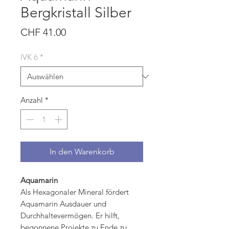
Bergkristall Silber
Preis
CHF 41.00
IVK 6
*
Anzahl
*
In den Warenkorb
Aquamarin
Als Hexagonaler Mineral fördert
Aquamarin Ausdauer und
Durchhaltevermögen. Er hilft,
begonnene Projekte zu Ende zu