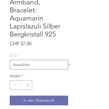
Armband,
Bracelet:
Aquamarin
Lapislazuli Silber
Bergkristall 925
Preis
CHF 57.00
ZS 2
*
Anzahl
*
In den Warenkorb