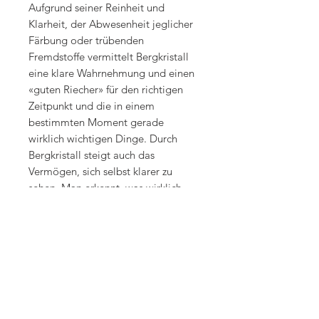
Aufgrund seiner Reinheit und
Klarheit, der Abwesenheit jeglicher
Färbung oder trübenden
Fremdstoffe vermittelt Bergkristall
eine klare Wahrnehmung und einen
«guten Riecher» für den richtigen
Zeitpunkt und die in einem
bestimmten Moment gerade
wirklich wichtigen Dinge. Durch
Bergkristall steigt auch das
Vermögen, sich selbst klarer zu
sehen. Man erkennt, was wirklich
Bestandteil des eigenen Seins ist
und was nur durch äusseren Einfluss
(Prägungen, Traumata,
Sozialisation) aufgesetzt ist. Er
weckt die archaischen
Urerinnerungen in uns und
ermöglicht uns eine Entwicklung,
die unserem inneren Wesen