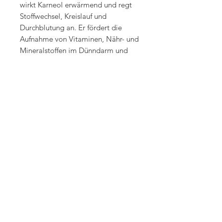
wirkt Karneol erwärmend und regt
Stoffwechsel, Kreislauf und
Durchblutung an. Er fördert die
Aufnahme von Vitaminen, Nähr- und
Mineralstoffen im Dünndarm und
verbessert so die Blutqualität. Durch
die Stimulation der Verdauung regt
Karneol mitunter auch den Appetit
an.
Roter Jaspis
Fördert Willenskraft,
Konfliktbereitschaft und Mut. Er
macht dynamisch und tatkräftig, so
dass man sich mit Nachdruck an die
Umsetzung eigener Ziele und Pläne
macht. Roter Jaspis regt den
Kreislauf und den Energiefluss im
Körper an.