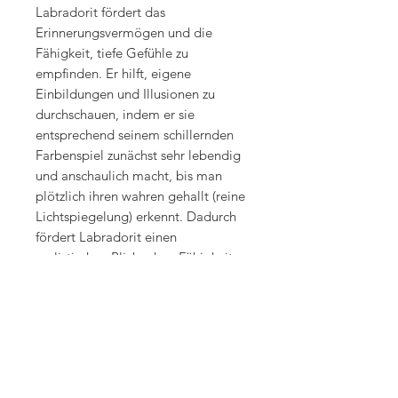
Labradorit fördert das
Erinnerungsvermögen und die
Fähigkeit, tiefe Gefühle zu
empfinden. Er hilft, eigene
Einbildungen und Illusionen zu
durchschauen, indem er sie
entsprechend seinem schillernden
Farbenspiel zunächst sehr lebendig
und anschaulich macht, bis man
plötzlich ihren wahren gehallt (reine
Lichtspiegelung) erkennt. Dadurch
fördert Labradorit einen
realistischen Blick, ohne Fähigkeiten
wie Intuition, Phantasie und
Kreativität zu beeinträchtigen.
Körperlich lindert Labradorit
Kälteempfindlichkeit, rheumatisch
Erkrankungen und Gicht, indem er
die Nieren anregt und das Säure-