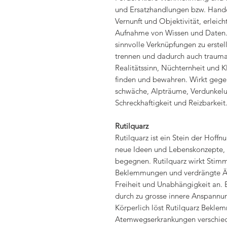
und Ersatzhandlungen bzw. Hande
Vernunft und Objektivität, erleic
Aufnahme von Wissen und Daten. 
sinnvolle Verknüpfungen zu erst
trennen und dadurch auch traumat
Realitätssinn, Nüchternheit und K
finden und bewahren. Wirkt gegen
schwäche, Alpträume, Verdunkelu
Schreckhaftigkeit und Reizbarkeit
Rutilquarz
Rutilquarz ist ein Stein der Hoffn
neue Ideen und Lebenskonzepte, u
begegnen. Rutilquarz wirkt Stimm
Beklemmungen und verdrängte Äng
Freiheit und Unabhängigkeit an. E
durch zu grosse innere Anspannu
Körperlich löst Rutilquarz Bekle
Atemwegserkrankungen verschiedens