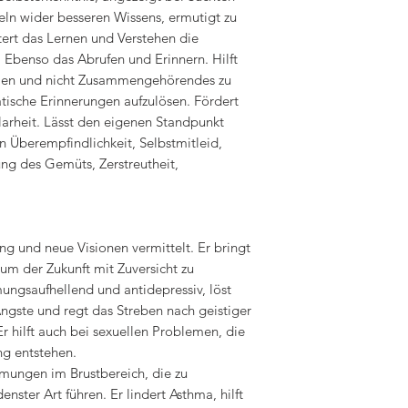
ln wider besseren Wissens, ermutigt zu
htert das Lernen und Verstehen die
Ebenso das Abrufen und Erinnern. Hilft
ellen und nicht Zusammengehörendes zu
ische Erinnerungen aufzulösen. Fördert
larheit. Lässt den eigenen Standpunkt
 Überempfindlichkeit, Selbstmitleid,
ng des Gemüts, Zerstreutheit,
.
ung und neue Visionen vermittelt. Er bringt
m der Zukunft mit Zuversicht zu
ungsaufhellend und antidepressiv, löst
ste und regt das Streben nach geistiger
r hilft auch bei sexuellen Problemen, die
ng entstehen.
mmungen im Brustbereich, die zu
ter Art führen. Er lindert Asthma, hilft