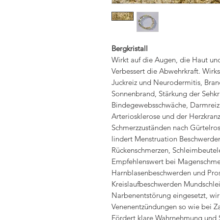
Bergkristall
Wirkt auf die Augen, die Haut un
Verbessert die Abwehrkraft. Wirk
Juckreiz und Neurodermitis, Bra
Sonnenbrand, Stärkung der Sehkra
Bindegewebsschwäche, Darmreizu
Arteriosklerose und der Herzkranz
Schmerzzuständen nach Gürtelro
lindert Menstruation Beschwerde
Rückenschmerzen, Schleimbeute
Empfehlenswert bei Magenschme
Harnblasenbeschwerden und Pros
Kreislaufbeschwerden Mundschle
Narbenentstörung eingesetzt, wi
Venenentzündungen so wie bei Za
Fördert klare Wahrnehmung und S