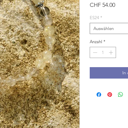
Preis
CHF 54.00
ES24
*
Auswählen
Anzahl
*
In