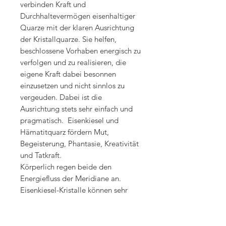
verbinden Kraft und
Durchhaltevermögen eisenhaltiger
Quarze mit der klaren Ausrichtung
der Kristallquarze. Sie helfen,
beschlossene Vorhaben energisch zu
verfolgen und zu realisieren, die
eigene Kraft dabei besonnen
einzusetzen und nicht sinnlos zu
vergeuden. Dabei ist die
Ausrichtung stets sehr einfach und
pragmatisch. Eisenkiesel und
Hämatitquarz fördern Mut,
Begeisterung, Phantasie, Kreativität
und Tatkraft.
Körperlich regen beide den
Energiefluss der Meridiane an.
Eisenkiesel-Kristalle können sehr
spezifisch eingesetzt werden, indem
sie gezielt auf bestimmte Meridiane
aufgelegt und gemäss deren Verlauf