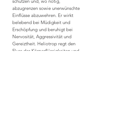
schützen und, wo nötig,
abzugrenzen sowie unerwünschte
Einflüsse abzuwehren. Er wirkt
belebend bei Müdigkeit und
Erschöpfung und beruhigt bei
Nervosität, Aggressivität und
Gereiztheit. Heliotrop regt den
Fluss der Körperflüssigkeiten und
die Tätigkeit der Lymphe an,
entsäuert den Körper und entzieht
dadurch vielen Krankheitserregern
ihr Lebensnotwendiges «Milieu».
Zudem aktiviert er die unspezifische
Immunabwehr und hilft daher sehr
schnell bei beginnenden Infekten,
Entzündungen und Eierbildungen.
Quelle: Michael Gienger