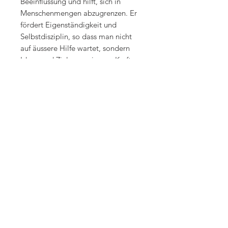
Beeinflussung und hilft, sich in
Menschenmengen abzugrenzen. Er
fördert Eigenständigkeit und
Selbstdisziplin, so dass man nicht
auf äussere Hilfe wartet, sondern
Ideen und Ziele aus eigener Kraft
verwirklichen kann.
Körperlich hilft Lepidolith ei
Nervenscherzen, Neuralgien, Ischias
und Gelenkbeschwerden. ER wirkt
entgiftend hilft bei Übersäuerung
und regt Reinigungsprozesse der
Haut und des Bindegewebes an.
Quelle: Michael Gienger
STARTSEITE
KONTAKT