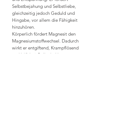
Selbstbejahung und Selbstliebe,
gleichzeitig jedoch Geduld und
Hingabe, vor allem die Fähigkeit
hinzuhören.
Körperlich fördert Magnesit den
Magnesiumstoffwechsel. Dadurch
wirkt er entgiftend, Krampflösend
und hilft bei Gallenkoliken,
Migräne, Kopfschmerzen und
Krämpfen innere Organe. Er hemmt
die Blutgerinnung, vermindert
dadurch Thrombosebildung und
regt den Abbau von
Fetteinlagerungen in den Gefässen
an. Magnesit ist daher auch hilfreich
zur Vorbeugung gegen Herzinfarkt.
Quelle: Michael Gienger