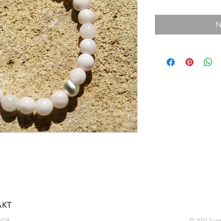
N
AKT
AGB
© 2021 Sup