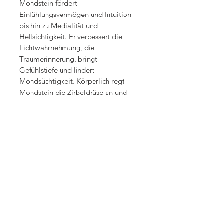
Mondstein fördert
Einfühlungsvermögen und Intuition
bis hin zu Medialität und
Hellsichtigkeit. Er verbessert die
Lichtwahrnehmung, die
Traumerinnerung, bringt
Gefühlstiefe und lindert
Mondsüchtigkeit. Körperlich regt
Mondstein die Zirbeldrüse an und
ermöglicht so die bessere
Abstimmung der Hormonzyklen auf
den Rhythmen der Natur
(Mondphasen). Auf diese weise
fördert er die Fruchtbarkeit der Frau
und hilft bei
Menstruationsbeschwerden und
Hormonumstellungen nach der
Geburt sowie in den Wechseljahren.
Quelle: Michael Gienger