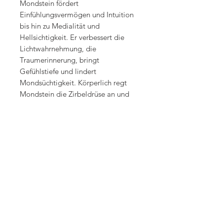
Mondstein fördert
Einfühlungsvermögen und Intuition
bis hin zu Medialität und
Hellsichtigkeit. Er verbessert die
Lichtwahrnehmung, die
Traumerinnerung, bringt
Gefühlstiefe und lindert
Mondsüchtigkeit. Körperlich regt
Mondstein die Zirbeldrüse an und
ermöglicht so die bessere
Abstimmung der Hormonzyklen auf
den Rhythmen der Natur
(Mondphasen). Auf diese weise
fördert er die Fruchtbarkeit der Frau
und hilft bei
Menstruationsbeschwerden und
Hormonumstellungen nach der
Geburt sowie in den Wechseljahren.
Quelle: Michael Gienger