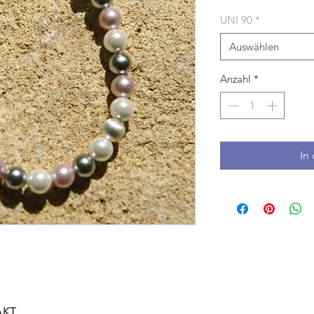
UNI 90
*
Auswählen
Anzahl
*
In
AKT