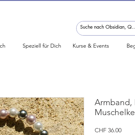
ch
Speziell für Dich
Kurse & Events
Beg
Armband, B
Muschelker
Preis
CHF 36.00