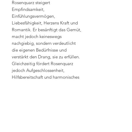
Rosenquarz steigert
Empfindsamkeit,
Einfühlungsvermögen,
Liebesfähigkeit, Herzens Kraft und
Romantik. Er besänftigt das Gemüt,
macht jedoch keineswegs
nachgiebig, sondern verdeutlicht
die eigenen Bedürfnisse und
verstärkt den Drang, sie zu erfüllen.
Gleichzeitig fördert Rosenquarz
jedoch Aufgeschlossenheit,
Hilfsbereitschaft und harmonisches
Zusammenleben. Rosenquarz
harmonisiert den Herzrhythmus und
stärkt das herz. Er regt die
Gewebedruchblutung an und hilft
bei Blutkrankheiten, bei
Erkrankungen der
Geschlechtsorgane und bei
sexuellen Schwierigkeiten. Bei