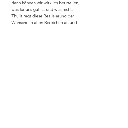
dann können wir wirklich beurteilen,
was für uns gut ist und was nicht.
Thulit regt diese Realisierung der
Wünsche in allen Bereichen an und
ermuntert, das Leben in vollen
Zügen zu geniessen und Schönheit,
Abenteuer, Melancholie, Romantik,
Lust, Sinnlichkeit und Sexualität zu
leben. Er macht in jeder Hinsicht
neugierig und erfinderisch.
Körperlich fördert Thulit die
Fruchtbarkeit bei Männern und
Frauen er hilft bei Erkrankungen der
Hoden, Eierstöcke und
Geschlechtsorgane. ER stärkt die
Nerven, hilft in Schwächezuständen
Ohnmachtsanfällen vorzubeugen
und fördert die Regenerationskraft
des gesamten Organismus.
Quelle: Michael Gienger