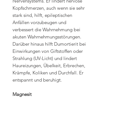
Nervensystems. Er lindert nervöse
Kopfschmerzen, auch wenn sie sehr
stark sind, hilft, epileptischen
Anfällen vorzubeugen und
verbessert die Wahrnehmung bei
akuten Wahrnehmungsstörungen.
Darüber hinaus hilft Dumortierit bei
Einwirkungen von Giftstoffen oder
Strahlung (UV-Licht) und lindert
Haureizungen, Übelkeit, Erbrechen,
Krämpfe, Koliken und Durchfall. Er
entspannt und beruhigt.
Magnesit
Magnesit vermittelt Gelassenheit
und Entspannung. Er fördert
Selbstbejahung und Selbstliebe,
gleichzeitig jedoch Geduld und
Hingabe, vor allem die Fähigkeit