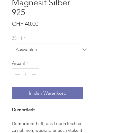
Magnesit Silber
925
Preis
CHF 40.00
ZS 11
*
Anzahl
*
In den Warenkorb
Dumortierit
Dumortierit hilft, das Leben leichter
zu nehmen, weshalb er auch «take it