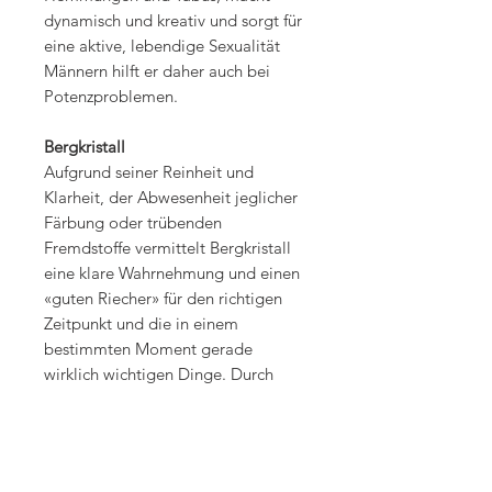
dynamisch und kreativ und sorgt für
eine aktive, lebendige Sexualität
Männern hilft er daher auch bei
Potenzproblemen.
Bergkristall
Aufgrund seiner Reinheit und
Klarheit, der Abwesenheit jeglicher
Färbung oder trübenden
Fremdstoffe vermittelt Bergkristall
eine klare Wahrnehmung und einen
«guten Riecher» für den richtigen
Zeitpunkt und die in einem
bestimmten Moment gerade
wirklich wichtigen Dinge. Durch
Bergkristall steigt auch das
Vermögen, sich selbst klarer zu
sehen. Man erkennt, was wirklich
Bestandteil des eigenen Seins ist