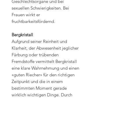
Geschlechtsorgane und bei
sexuellen Schwierigkeiten. Bei
Frauen wirkt er
fruchtbarkeitsfördernd.
Bergkristall
Aufgrund seiner Reinheit und
Klarheit, der Abwesenheit jeglicher
Färbung oder trübenden
Fremdstoffe vermittelt Bergkristall
eine klare Wahrnehmung und einen
«guten Riecher» für den richtigen
Zeitpunkt und die in einem
bestimmten Moment gerade
wirklich wichtigen Dinge. Durch
Bergkristall steigt auch das
Vermögen, sich selbst klarer zu
sehen. Man erkennt, was wirklich
Bestandteil des eigenen Seins ist
und was nur durch äusseren Einfluss