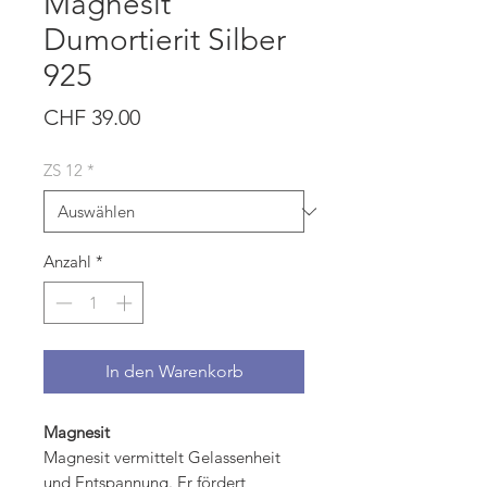
Magnesit
Dumortierit Silber
925
Preis
CHF 39.00
ZS 12
*
Anzahl
*
In den Warenkorb
Magnesit
Magnesit vermittelt Gelassenheit
und Entspannung. Er fördert