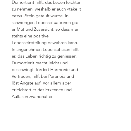
Dumortierit hilft, das Leben leichter
zu nehmen, weshalb er auch «take it
easy» -Stein getauft wurde. In
schwierigen Lebenssituationen gibt
er Mut und Zuversicht, so dass man
stehts eine positive
Lebenseinstellung bewahren kann.
In angenehmen Lebensphasen hilft
er, das Leben richtig zu geniessen.
Dumortierit macht leicht und
beschwingt, fördert Harmonie und
Vertrauen, hilft bei Paranoia und
löst Ängste auf. Vor allem aber
erleichtert er das Erkennen und
Aufläsen zwanghafter
Verhaltensmuster. Aus diesem
Grund wird Dumortierit schon seit
Jahren erfolgreich zur Unterstützung
von Suchttherapien eingesetzt.
Körperlich hilft Dumortierit bei