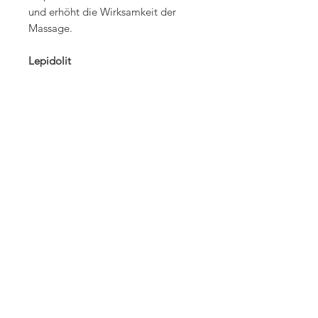
und erhöht die Wirksamkeit der
Massage.
Lepidolit
Lepidolith schützt vor äusserer
Beeinflussung und hilft, sich in
Menschenmengen abzugrenzen. Er
fördert Eigenständigkeit und
Selbstdisziplin, so dass man nicht
auf äussere Hilfe wartet, sondern
Ideen und Ziele aus eigener Kraft
verwirklichen kann.
Körperlich hilft Lepidolith bei
Nervenschmerzen, Neuralgien,
Ischias und Gelenkbeschwerden. ER
wirkt entgiftend hilft bei
Übersäuerung und regt
Reinigungsprozesse der Haut und