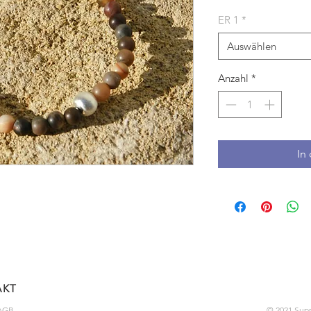
ER 1
*
Auswählen
Anzahl
*
In
AKT
AGB
© 2021 Sup