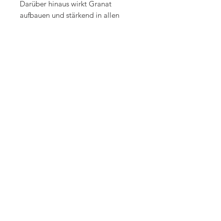
Darüber hinaus wirkt Granat
aufbauen und stärkend in allen
Unternehmungen. Er fördert den
Wunsch nach Selbstverwirklichung
und erweitert gleichzeitig den
eigenen Horizont, so dass man das
Wohl aller Gemeinschaften erkennt,
in denen man lebt. Granat stärkt die
Bereitschaft zur gegenseitigen Hilfe
und fördert Mut, Hoffnung und
Bertrauen. Er löst unnötige
Hemmungen und Tabus, macht
dynamisch und kreativ und sorgt für
eine aktive, lebendige Sexualität
Männern hilft er daher auch bei
Potenzproblemen.
Quelle: Michael Gienger