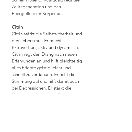
Zellregeneration und den
Energiefluss im Körper an.
Citrin
Citrin stärkt die Selbstsicherheit und
den Lebensmut. Er macht
Extrovertiert, aktiv und dynamisch.
Citrin regt den Drang nach neuen
Erfahrungen an und hilft gleichzeitig
alles Erlebte geistig leicht und
schnell zu verdauuen. Er hellt die
Stimmung auf und hilft damit auch
bei Depressionen. Er stärkt die
Nerven und fördert die Funktion von
Magen, Milz und
Bauchspeicheldrüsse. Dadurch regt
er auch die Verdauung an. Durch
den Einfluss auf die
Bauchspeicheldrüse kann Diabetes