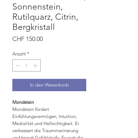
Sonnenstein,
Rutilquarz, Citrin,
Bergkristall
Preis
CHF 150.00
Anzahl
*
In den Warenkorb
Mondstein
Mondstein fördert
Einfühlungsvermögen, Intuition,
Medialität und Hellsichtigkeit. Er
verbessert die Traummerinerung
und bringt Gefühlstiefe. Er regt die