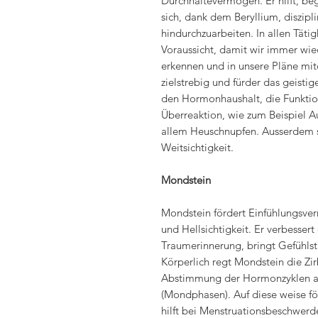
Durchhaltevermögen. Er hilft, be
sich, dank dem Beryllium, diszipl
hindurchzuarbeiten. In allen Tät
Voraussicht, damit wir immer wi
erkennen und in unsere Pläne mi
zielstrebig und fürder das geisti
den Hormonhaushalt, die Funktio
Überreaktion, wie zum Beispiel 
allem Heuschnupfen. Ausserdem st
Weitsichtigkeit.
Mondstein
Mondstein fördert Einfühlungsver
und Hellsichtigkeit. Er verbesser
Traumerinnerung, bringt Gefühlst
Körperlich regt Mondstein die Zi
Abstimmung der Hormonzyklen a
(Mondphasen). Auf diese weise för
hilft bei Menstruationsbeschwe