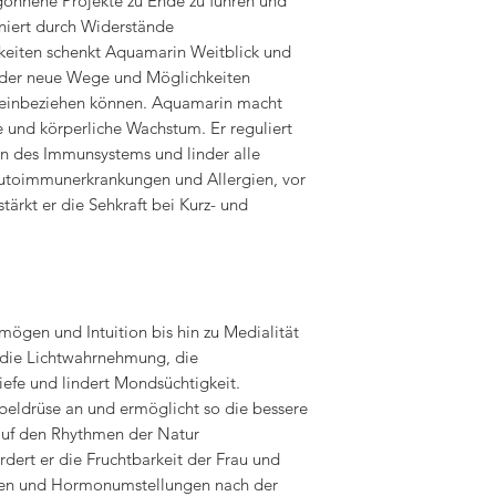
gonnene Projekte zu Ende zu führen und
iniert durch Widerstände
igkeiten schenkt Aquamarin Weitblick und
eder neue Wege und Möglichkeiten
teinbeziehen können. Aquamarin macht
ge und körperliche Wachstum. Er reguliert
n des Immunsystems und linder alle
Autoimmunerkrankungen und Allergien, vor
ärkt er die Sehkraft bei Kurz- und
mögen und Intuition bis hin zu Medialität
t die Lichtwahrnehmung, die
iefe und lindert Mondsüchtigkeit.
rbeldrüse an und ermöglicht so die bessere
uf den Rhythmen der Natur
dert er die Fruchtbarkeit der Frau und
rden und Hormonumstellungen nach der