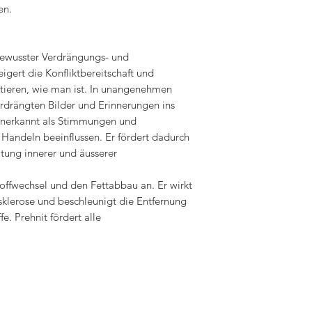
en.
bewusster Verdrängungs- und
ert die Konfliktbereitschaft und
eptieren, wie man ist. In unangenehmen
erdrängten Bilder und Erinnerungen ins
unerkannt als Stimmungen und
andeln beeinflussen. Er fördert dadurch
itung innerer und äusserer
toffwechsel und den Fettabbau an. Er wirkt
klerose und beschleunigt die Entfernung
e. Prehnit fördert alle