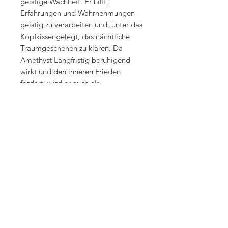
geistige Wachheit. Er hilft,
Erfahrungen und Wahrnehmungen
geistig zu verarbeiten und, unter das
Kopfkissengelegt, das nächtliche
Traumgeschehen zu klären. Da
Amethyst Langfristig beruhigend
wirkt und den inneren Frieden
fördert, wird er auch als
Meditationsstein verwendet.
Körperlich lindert Amethyst
Schmerzen, Schwellungen und
Verspannungen und hilft bei allen
Erkrankungen der Atemwege,
Lunge Haut und nerven sowie bei
Durchfall und Störungen der
Darmflora.
Quelle: Michael Gienger