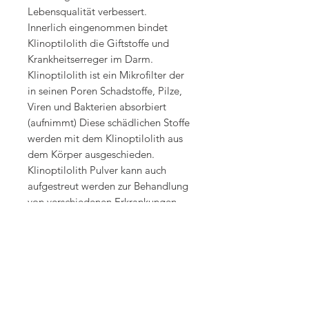
Lebensqualität verbessert.
Innerlich eingenommen bindet
Klinoptilolith die Giftstoffe und
Krankheitserreger im Darm.
Klinoptilolith ist ein Mikrofilter der
in seinen Poren Schadstoffe, Pilze,
Viren und Bakterien absorbiert
(aufnimmt) Diese schädlichen Stoffe
werden mit dem Klinoptilolith aus
dem Körper ausgeschieden.
Klinoptilolith Pulver kann auch
aufgestreut werden zur Behandlung
von verschiedenen Erkrankungen
von Haut und Schleimhäuten wie
zum Beispiel
Pilzerkrankungen, Verbrennungen
oder Entzündungen.
Klinoptilolith zeigt eine
regulierende Wirkung auf