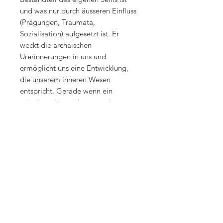
und was nur durch äusseren Einfluss
(Prägungen, Traumata,
Sozialisation) aufgesetzt ist. Er
weckt die archaischen
Urerinnerungen in uns und
ermöglicht uns eine Entwicklung,
die unserem inneren Wesen
entspricht. Gerade wenn ein
ständiges Abweichen von den
Erkenntnissen unserer inneren
Wahrheit in der Lebensgestaltung zu
Krankheiten führt, kann Bergkristall
eine grosse Hilfe sein. Da
Bergkristall durch das
«Rückerinnern» an das Bild der
Gesundheit die Wurzel vieler
Krankheit Ursachen aufdecket und
behandelt, wird er bei körperlichen
Beschwerden sehr vielseitig