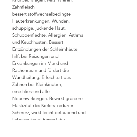
Zahnfleisch
bessert stoffwechselbedingte
Hauterkrankungen, Wunden,
schuppige, juckende Haut,
Schuppenflechte, Allergien, Asthma
und Keuchhusten. Bessert
Entzündungen der Schleimhäute,
hilft bei Reizungen und
Erkrankungen im Mund und
Rachenraum und fördert die
Wundheilung. Erleichtert das
Zahnen bei Kleinkindern,
einschliessend alle
Nebenwirkungen. Bewirkt grössere
Elastizität des Kiefers, reduziert
Schmerz, wirkt leicht betäubend und
fiebersenkend. Bessert die
Gemütslage. Verbessert den
Knorpelaufbau bei Arthrose wirkt