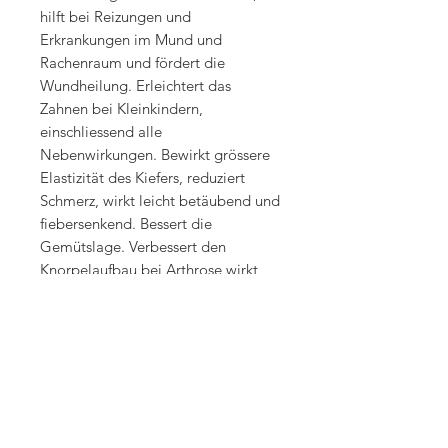
hilft bei Reizungen und
Erkrankungen im Mund und
Rachenraum und fördert die
Wundheilung. Erleichtert das
Zahnen bei Kleinkindern,
einschliessend alle
Nebenwirkungen. Bewirkt grössere
Elastizität des Kiefers, reduziert
Schmerz, wirkt leicht betäubend und
fiebersenkend. Bessert die
Gemütslage. Verbessert den
Knorpelaufbau bei Arthrose wirkt
leicht schmerzlindert bei
Bandscheiben- und
Rückenschmerzen so wie Ischialgie,
besser niedrigen Blutdruck und kalte
Füsse oder Hände fiebersenkend bei
grippalen Infekten regeneriert das
Leberparenchym. Hilft bei